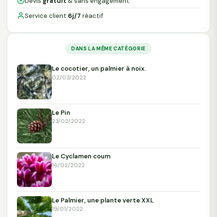
Devis
gratuit
& sans engagement
Service client
6j/7
réactif
DANS LA MÊME CATÉGORIE
Le cocotier, un palmier à noix.
02/03/2022
Le Pin
23/02/2022
Le Cyclamen coum
16/02/2022
Le Palmier, une plante verte XXL
19/01/2022