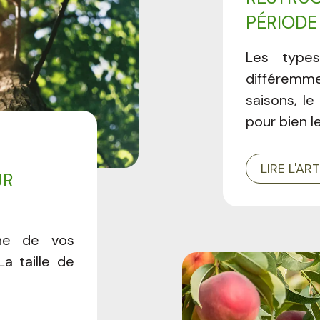
PÉRIODE
Les types
différemme
saisons, le
pour bien l
LIRE L'AR
UR
une de vos
La taille de