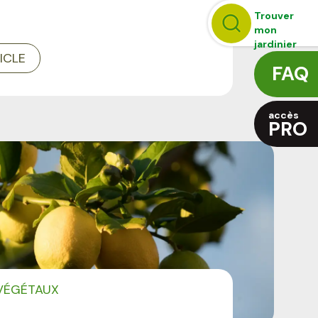
Trouver
mon
jardinier
TICLE
FAQ
accès
PRO
 VÉGÉTAUX