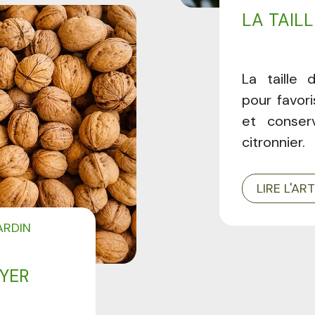
LA TAIL
La taille 
pour favori
et conse
citronnier.
LIRE L'AR
ARDIN
YER