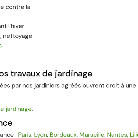
te contre la
nt l’hiver
s, nettoyage
ps
os travaux de jardinage
sées par nos jardiniers agréés ouvrent droit à une
le jardinage
.
ance
rance :
Paris
,
Lyon
,
Bordeaux
,
Marseille
,
Nantes
,
Lill