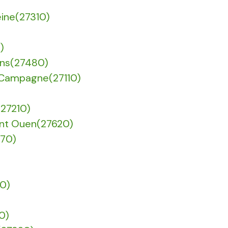
Seine(27310)
)
yons(27480)
La Campagne(27110)
(27210)
aint Ouen(27620)
670)
40)
0)