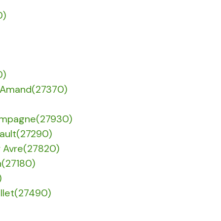
0)
0)
nt Amand(27370)
 Campagne(27930)
bault(27290)
r Avre(27820)
on(27180)
)
illet(27490)