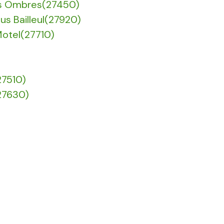
Des Ombres(27450)
ous Bailleul(27920)
Motel(27710)
27510)
(27630)