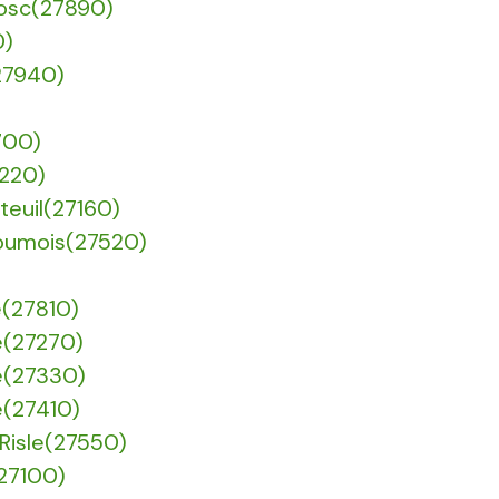
 Bosc(27890)
0)
(27940)
700)
7220)
eteuil(27160)
Roumois(27520)
re(27810)
he(27270)
he(27330)
e(27410)
 Risle(27550)
(27100)