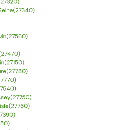
(27320)
 Seine(27340)
euvin(27560)
é(27470)
xin(27150)
Eure(27780)
(27770)
(27540)
ussey(27750)
Risle(27760)
27390)
950)