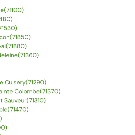
ne(71100)
1480)
(71530)
âcon(71850)
yal(71880)
deleine(71360)
De Cuisery(71290)
Sainte Colombe(71370)
nt Sauveur(71310)
ècle(71470)
)
00)