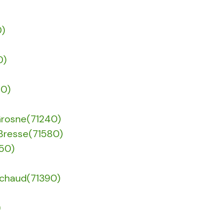
0)
0)
00)
Grosne(71240)
 Bresse(71580)
250)
ruchaud(71390)
)