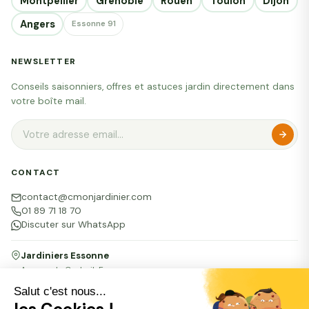
Montpellier
Grenoble
Rouen
Toulon
Dijon
Angers
Essonne 91
NEWSLETTER
Conseils saisonniers, offres et astuces jardin directement dans
votre boîte mail.
CONTACT
contact@cmonjardinier.com
01 89 71 18 70
Discuter sur WhatsApp
Jardiniers Essonne
Agence de Corbeil-Essonnes
16 bis rue du Docteur Vignes, 91100 Corbeil-Essonnes
Salut c'est nous...
les Cookies !