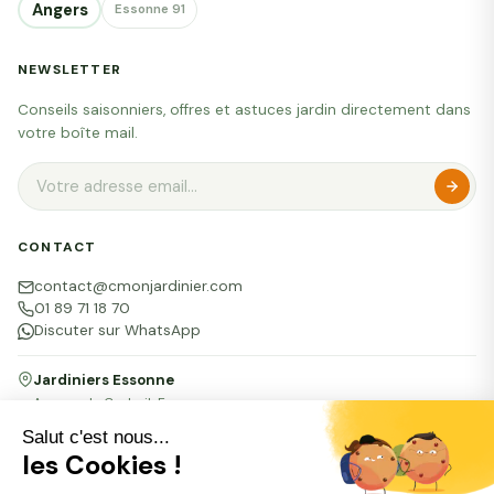
Angers
Essonne 91
NEWSLETTER
Conseils saisonniers, offres et astuces jardin directement dans
votre boîte mail.
CONTACT
contact@cmonjardinier.com
01 89 71 18 70
Discuter sur WhatsApp
Jardiniers Essonne
Agence de Corbeil-Essonnes
16 bis rue du Docteur Vignes, 91100 Corbeil-Essonnes
Salut c'est nous...
les Cookies !
Mentions légales
CGU Particuliers
CGU Professionnels
Confidentialité