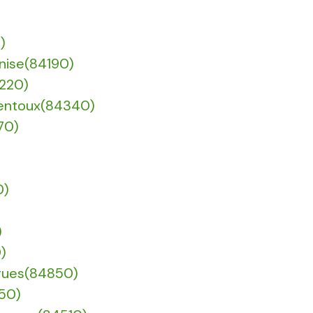
)
nise(84190)
4220)
Ventoux(84340)
70)
0)
)
)
igues(84850)
750)