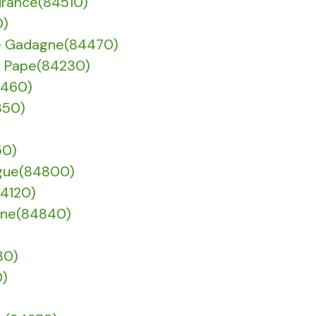
urance(84510)
0)
De Gadagne(84470)
Du Pape(84230)
4460)
350)
50)
orgue(84800)
84120)
hône(84840)
30)
0)