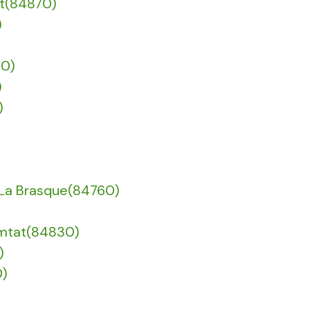
at(84870)
)
60)
)
)
e La Brasque(84760)
)
omtat(84830)
)
0)