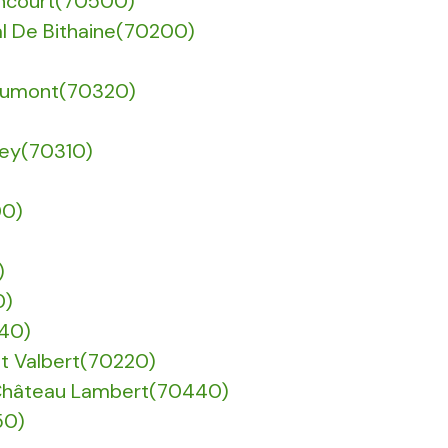
incourt(70500)
Val De Bithaine(70200)
 Lyaumont(70320)
ney(70310)
00)
)
0)
240)
int Valbert(70220)
 Château Lambert(70440)
50)