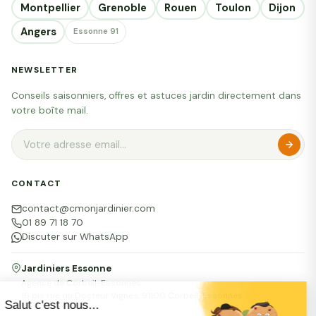
Montpellier
Grenoble
Rouen
Toulon
Dijon
Angers
Essonne 91
NEWSLETTER
Conseils saisonniers, offres et astuces jardin directement dans
votre boîte mail.
CONTACT
contact@cmonjardinier.com
01 89 71 18 70
Discuter sur WhatsApp
Jardiniers Essonne
Agence de Corbeil-Essonnes
16 bis rue du Docteur Vignes, 91100 Corbeil-Essonnes
Salut c'est nous...