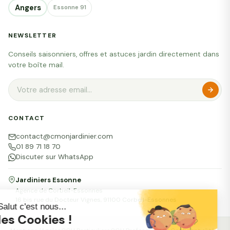
Angers
Essonne 91
NEWSLETTER
Conseils saisonniers, offres et astuces jardin directement dans
votre boîte mail.
CONTACT
contact@cmonjardinier.com
01 89 71 18 70
Discuter sur WhatsApp
Jardiniers Essonne
Agence de Corbeil-Essonnes
16 bis rue du Docteur Vignes, 91100 Corbeil-Essonnes
Salut c'est nous...
les Cookies !